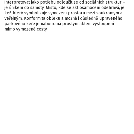
interpretovat jako potřebu odloučit se od sociálních struktur –
je únikem do samoty. Místo, kde se akt osamocení odehrává, je
keř, který symbolizuje vymezení prostoru mezi soukromým a
veřejným. Konformita obleku a možná i důsledně upraveného
parkového keře je nabouraná prostým aktem vystoupení
mimo vymezené cesty.