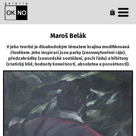
0
Maroš Belák
V jeho tvorbě je dlouhodobým tématem krajina modifikovaná
člověkem. Jeho inspirací jsou parky (znovuvytvoření ráje),
předzahrádky (sousedské soutěžení, pocit řádu) a hřbitovy
(statický klid, hodnoty konečnosti, absolutna a posvátnosti).